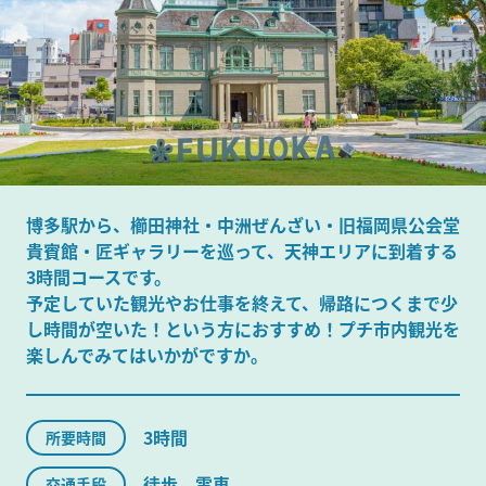
博多駅から、櫛田神社・中洲ぜんざい・旧福岡県公会堂
貴賓館・匠ギャラリーを巡って、天神エリアに到着する
3時間コースです。
予定していた観光やお仕事を終えて、帰路につくまで少
し時間が空いた！という方におすすめ！プチ市内観光を
楽しんでみてはいかがですか。
3時間
所要時間
徒歩、電車
交通手段