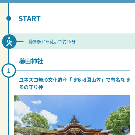
START
博多駅から徒歩で約15分
櫛田神社
ユネスコ無形文化遺産「博多祇園山笠」で有名な博
多の守り神