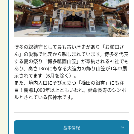
博多の総鎮守として最も古い歴史があり「お櫛田さ
ん」の愛称で地元から親しまれています。博多を代表
する夏の祭り「博多祗園山笠」が奉納される神社でも
あり、高さ13ｍにもなる大迫力の飾り山笠が1年中展
示されてます（6月を除く）。
また、境内入口にそびえ立つ「櫛田の銀杏」にも注
目！樹齢1,000年以上ともいわれ、延命長寿のシンボ
ルとされている御神木です。
基本情報