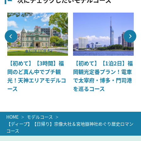
次にチェックしたいモデルコース
【初めて】【3時間】福
【初めて】【1泊2日】福
岡のど真ん中でプチ観
岡観光定番プラン！電車
光！天神エリアモデルコ
で太宰府・博多・門司港
ース
を巡るコース
HOME
モデルコース
【ディープ】【日帰り】宗像大社＆宮地嶽神社めぐり歴史ロマン
コース