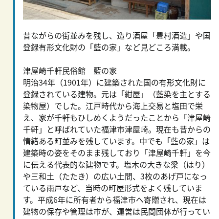
昔ながらの街並みを残し、造り酒屋「豊村酒造」や国
登録有形文化財の「藍の家」など見どころ満載。
津屋崎千軒民俗館 藍の家
明治34年（1901年）に建築された国の有形文化財に
登録されている建物。元は「紺屋」（藍染を主とする
染物屋）でした。江戸時代から海上交易と塩田で栄
え、家が千軒もひしめくようだったことから「津屋崎
千軒」と呼ばれていた福津市津屋崎。現在も昔からの
情緒ある町並みを残しています。中でも「藍の家」は
建築時の姿をそのまま残しており「津屋崎千軒」を今
に伝える代表的な建物です。塩木の大きな梁（はり）
や三和土（たたき）の広い土間、3枚のあげ戸になっ
ている雨戸など、当時の町屋形式をよく残していま
す。平成6年に所有者から福津市へ寄贈され、現在は
建物の保存や管理は市が、運営は民間団体が行ってい