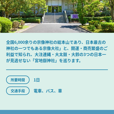
全国6,000余りの宗像神社の総本山であり、日本最古の
神社の一つでもある宗像大社」と、開運・商売繁盛のご
利益で知られ、大注連縄・大太鼓・大鈴の3つの日本一
が見逃せない「宮地嶽神社」を巡ります。
1日
所要時間
電車、バス、車
交通手段