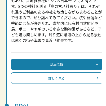
もあり、宮地嶽神社の“3つの日本一”とされ有名で
す。8つの神社を巡る「奥の宮八社参り」は、それぞ
れ違うご利益のある神社を散策しながらまわることが
できるので、ぜひ訪れてみてください。桜や菖蒲など
季節には花が咲き乱れ、敷地内に民家村自然広苑や
馬、ポニーやヤギのいる小さな動物園があるなど、子
ども達も楽しめます。帰り道に階段の上から見る景色
は遠くの街や海まで見渡せ絶景です。
基本情報
詳しく見る
GOAL