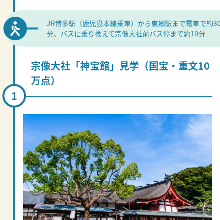
JR博多駅（鹿児島本線乗車）から東郷駅まで電車で約3
分、バスに乗り換えて宗像大社前バス停まで約10分
宗像大社「神宝館」見学（国宝・重文10
万点）