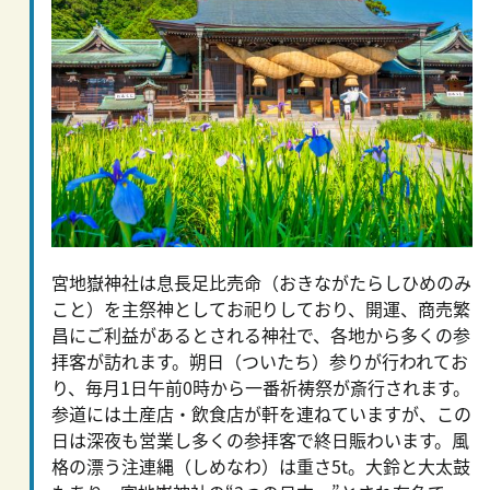
宮地嶽神社は息長足比売命（おきながたらしひめのみ
こと）を主祭神としてお祀りしており、開運、商売繁
昌にご利益があるとされる神社で、各地から多くの参
拝客が訪れます。朔日（ついたち）参りが行われてお
り、毎月1日午前0時から一番祈祷祭が斎行されます。
参道には土産店・飲食店が軒を連ねていますが、この
日は深夜も営業し多くの参拝客で終日賑わいます。風
格の漂う注連縄（しめなわ）は重さ5t。大鈴と大太鼓