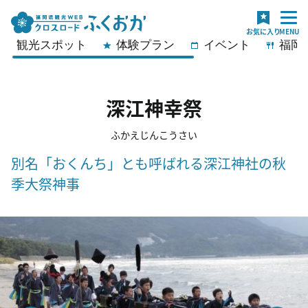
観光スポット
体験プラン
イベント
福岡
深江神幸祭
ふかえじんこうさい
別名「おくんち」とも呼ばれる深江神社の秋
季大祭神事