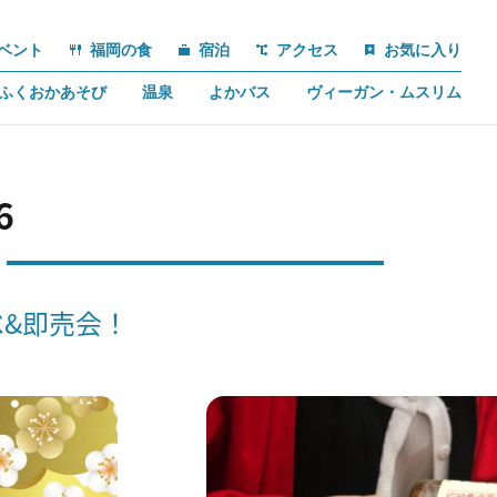
ベント
福岡の食
宿泊
アクセス
お気に入り
ふくおかあそび
温泉
よかバス
ヴィーガン・ムスリム
6
べ&即売会！