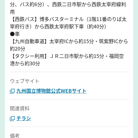
分、バス約6分）、西鉄二日市駅から西鉄太宰府線利
用
【西鉄バス】博多バスターミナル（1階11番のりば太
宰府行き）から西鉄太宰府駅下車（約40分）
●車
【九州自動車道】太宰府ICから約15分・筑紫野ICから
約20分
【タクシー利用】ＪＲ二日市駅から約15分・福岡空
港から約30分
ウェブサイト
九州国立博物館公式WEBサイト
関連資料
チラシ
備考