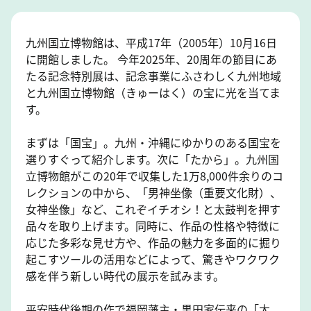
九州国立博物館は、平成17年（2005年）10月16日
に開館しました。 今年2025年、20周年の節目にあ
たる記念特別展は、記念事業にふさわしく九州地域
と九州国立博物館（きゅーはく）の宝に光を当てま
す。
まずは「国宝」。九州・沖縄にゆかりのある国宝を
選りすぐって紹介します。次に「たから」。九州国
立博物館がこの20年で収集した1万8,000件余りのコ
レクションの中から、「男神坐像（重要文化財）、
女神坐像」など、これぞイチオシ！と太鼓判を押す
品々を取り上げます。同時に、作品の性格や特徴に
応じた多彩な見せ方や、作品の魅力を多面的に掘り
起こすツールの活用などによって、驚きやワクワク
感を伴う新しい時代の展示を試みます。
平安時代後期の作で福岡藩主・黒田家伝来の「太