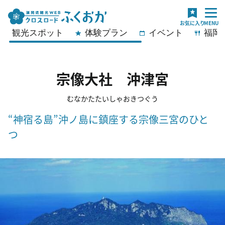
観光スポット
体験プラン
イベント
福岡
宗像大社 沖津宮
むなかたたいしゃおきつぐう
“神宿る島”沖ノ島に鎮座する宗像三宮のひと
つ