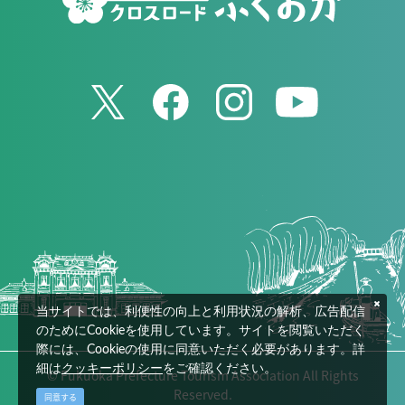
当サイトでは、利便性の向上と利用状況の解析、広告配信
のためにCookieを使用しています。サイトを閲覧いただく
際には、Cookieの使用に同意いただく必要があります。詳
細は
クッキーポリシー
をご確認ください。
© Fukuoka Prefecture Tourism Association All Rights
Reserved.
同意する