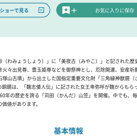
ショーで見る
お気に入りに保存
抄（わみょうしょう）」に「美夜古（みやこ）」と記された歴
彦火々出見尊、豊玉姫尊などを御祭神とし、厄除開運、安産祈
石塚山古墳」から出土した国指定重要文化財「三角縁神獣鏡（
の銅鏡は、「魏志倭人伝」に記された女王卑弥呼が魏からもら
60年の歴史を誇る「苅田（かんだ）山笠」を開催。中でも、毎
の価値があります。
基本情報