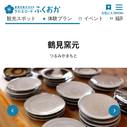
観光スポット
体験プラン
イベント
福岡
鶴見窯元
つるみかまもと