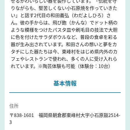
せるかわいらしい器を製作しています。「伝統を守
りながらも、堅苦しくない小石原焼を作っていきた
い」と話す2代目の和田義弘（わだよしひろ）さ
ん。彼の手からは、飛び鉋（かんな）でドット柄の
ような模様をつけたパスタ皿や刷毛目の技法で大胆
に色を付けたサラダボウルなど、普段の食卓を彩る
器が生み出されています。和田さんの想いと夢をカ
タチにした器たちは今、東峰村をはじめ県内外のカ
フェやレストランで使われ、多くの人に受け入れら
れています。※陶芸体験も可能（体験台：10台）
基本情報
住所
〒838-1601 福岡県朝倉郡東峰村大字小石原鼓2514-
3