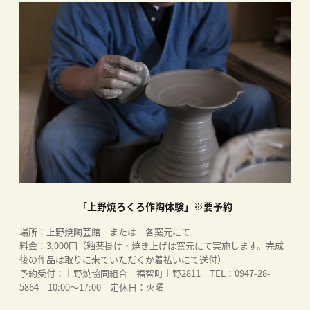
「上野焼ろくろ作陶体験」※要予約
場所：上野焼陶芸館 または 各窯元にて
料金：3,000円（釉薬掛け・焼き上げは窯元にて実施します。完成
後の作品は取りに来ていただくか着払いにて送付）
予約受付：上野焼協同組合 福智町上野2811 TEL：0947-28-
5864 10:00～17:00 定休日：火曜