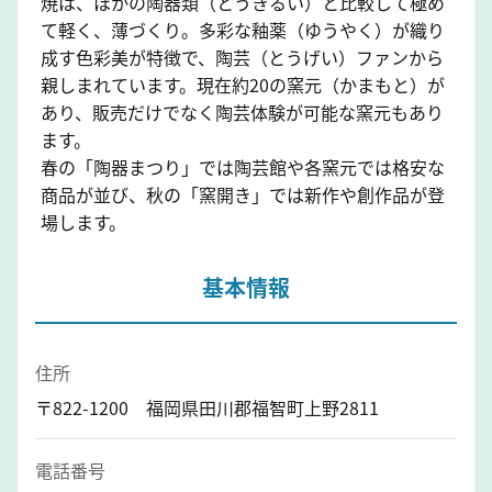
焼は、ほかの陶器類（とうきるい）と比較して極め
て軽く、薄づくり。多彩な釉薬（ゆうやく）が織り
成す色彩美が特徴で、陶芸（とうげい）ファンから
親しまれています。現在約20の窯元（かまもと）が
あり、販売だけでなく陶芸体験が可能な窯元もあり
ます。
春の「陶器まつり」では陶芸館や各窯元では格安な
商品が並び、秋の「窯開き」では新作や創作品が登
場します。
基本情報
住所
〒822-1200 福岡県田川郡福智町上野2811
電話番号