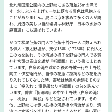
北九州国定公園内の上野峡にある落差25mの滝で
す。水しぶきを上げて一気に落ちる景色は見飽きる
ことがありません。夏には涼を求めて多くの人が訪
れ、周辺の美しい自然環境は林野庁「日本の水源の
森百選」にも選ばれています。
かつて松尾芭蕉の門人で芭蕉十哲の一人に数えられ
る俳人・志太野坡が、天保13年（1728年）に門人と
この地を訪れ、その清遊の様子を野坡の門人で多賀
神社宮司の青山文雄が『折躑躅』という書にまとめ
ています。白糸の滝を眺めた後の野坡一行を上野焼
陶工・伊左衛門が、自作の花瓶に躑躅などの花を折
り入れてもてなした時、野坡は絶景の余韻をそのま
まに「投入れて 滝見顔なり 折躑躅」の句を詠んで
います。俳書『折躑躅』の中で上野峡（白糸の滝）
は「桃源」「幽谷」などと記されています。その
他、上野峡には赤い鉄橋の河鹿橋や清流があり、清
流では水浴びを楽しむことができるなど、暑い夏に