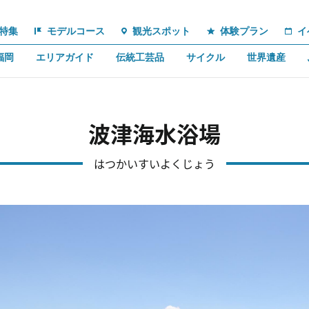
特集
モデルコース
観光スポット
体験プラン
イ
福岡
エリアガイド
伝統工芸品
サイクル
世界遺産
波津海水浴場
はつかいすいよくじょう