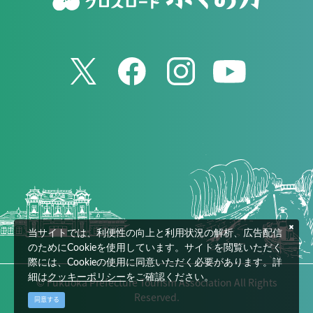
当サイトでは、利便性の向上と利用状況の解析、広告配信
のためにCookieを使用しています。サイトを閲覧いただく
際には、Cookieの使用に同意いただく必要があります。詳
細は
クッキーポリシー
をご確認ください。
© Fukuoka Prefecture Tourism Association All Rights
Reserved.
同意する