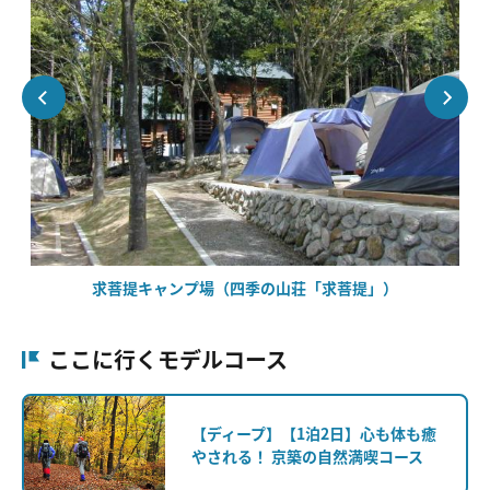
求菩提キャンプ場（四季の山荘「求菩提」）
ここに行くモデルコース
【ディープ】【1泊2日】心も体も癒
やされる！ 京築の自然満喫コース