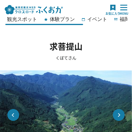
観光スポット
体験プラン
イベント
福岡
求菩提山
くぼてさん