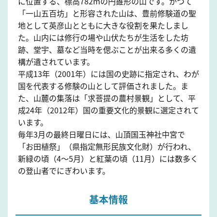
に位置する、標高782mの円錐形の山です。かつて
「一山五百坊」と形容された山は、豊前修験道の聖
地として英彦山とともに大きな役割を果たしまし
た。山内には修行の場や山伏たちが生活をした坊
跡、堂宇、墓など当時を偲ぶことが出来る多くの遺
構が遺されています。
平成13年（2001年）には国の史跡に指定され、わが
国を代表する修験の山として評価されました。ま
た、山麓の集落は「求菩提の農村景観」として、平
成24年（2012年）国の重要文化的景観に選定されて
います。
毎年3月の最終日曜日には、山頂国玉神社中宮で
「お田植祭」（県指定無形民族文化財）が行われ、
新緑の頃（4～5月）と紅葉の頃（11月）には数多く
の登山者でにぎわいます。
基本情報