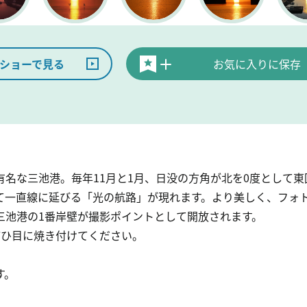
ショーで見る
お気に入りに保存
名な三池港。毎年11月と1月、日没の方角が北を0度として東回
て一直線に延びる「光の航路」が現れます。より美しく、フォ
三池港の1番岸壁が撮影ポイントとして開放されます。
ぜひ目に焼き付けてください。
す。