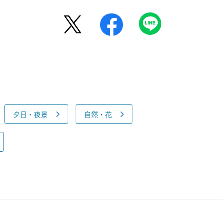
夕日・夜景
自然・花