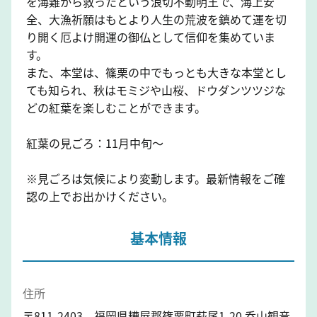
を海難から救ったという浪切不動明王で、海上安
全、大漁祈願はもとより人生の荒波を鎮めて運を切
り開く厄よけ開運の御仏として信仰を集めていま
す。
また、本堂は、篠栗の中でもっとも大きな本堂とし
ても知られ、秋はモミジや山桜、ドウダンツツジな
どの紅葉を楽しむことができます。
紅葉の見ごろ：11月中旬〜
※見ごろは気候により変動します。最新情報をご確
認の上でお出かけください。
基本情報
住所
〒811-2403 福岡県糟屋郡篠栗町萩尾1-20 呑山観音