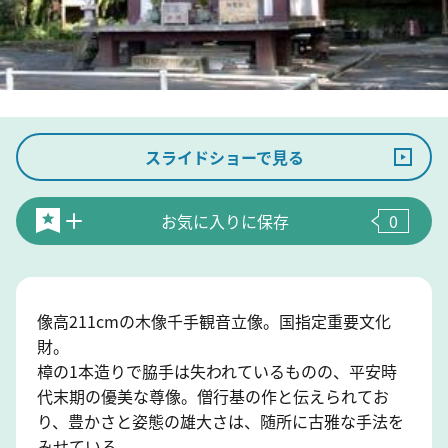
スライドショーで見る
お気に入りに保存
0
像高211cmの木像千手観音立像。国指定重要文化
財。
樟の1本造りで脇手は失われているものの、平安時
代末期の優美な尊像。僧行基の作と伝えられてお
り、豊かさと姿態の雄大さは、随所に古雅な手法を
みせている。