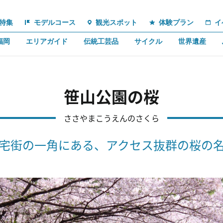
特集
モデルコース
観光スポット
体験プラン
イ
福岡
エリアガイド
伝統工芸品
サイクル
世界遺産
笹山公園の桜
ささやまこうえんのさくら
宅街の一角にある、アクセス抜群の桜の