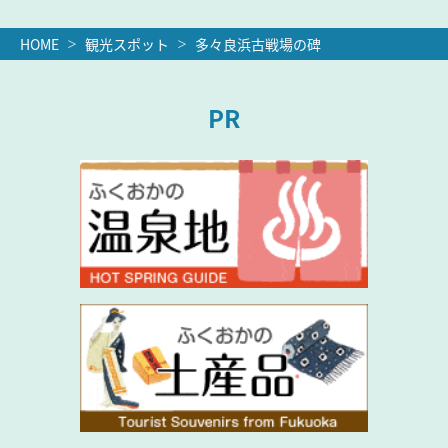
HOME
観光スポット
多々良浜古戦場の碑
PR