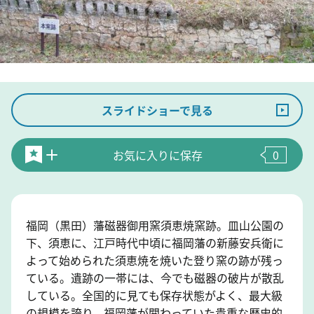
スライドショーで見る
お気に入りに保存
0
福岡（黒田）藩磁器御用窯須恵焼窯跡。皿山公園の
下、須恵に、江戸時代中頃に福岡藩の新藤安兵衛に
よって始められた須恵焼を焼いた登り窯の跡が残っ
ている。遺跡の一帯には、今でも磁器の破片が散乱
している。全国的に見ても保存状態がよく、最大級
の規模を誇り、福岡藩が関わっていた貴重な歴史的