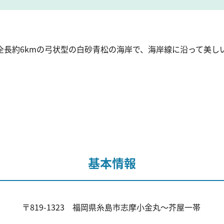
全長約6kmの弓状型の白砂青松の海岸で、海岸線に沿って美し
。
基本情報
〒819-1323 福岡県糸島市志摩小金丸～芥屋一帯