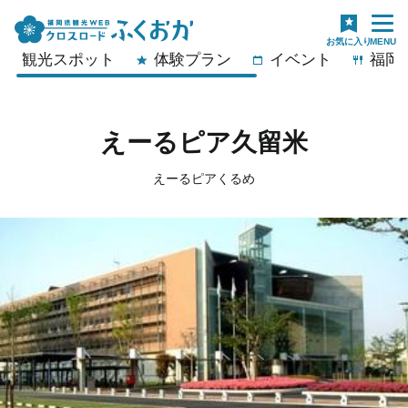
観光スポット
体験プラン
イベント
福岡
えーるピア久留米
えーるピアくるめ