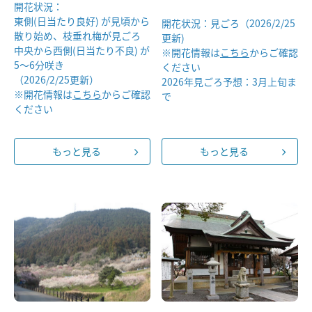
開花状況：
東側(日当たり良好) が見頃から
開花状況：見ごろ（2026/2/25
散り始め、枝垂れ梅が見ごろ
更新)
中央から西側(日当たり不良) が
※開花情報は
こちら
からご確認
5～6分咲き
ください
（2026/2/25更新）
2026年見ごろ予想：3月上旬ま
※開花情報は
こちら
からご確認
で
ください
もっと見る
もっと見る