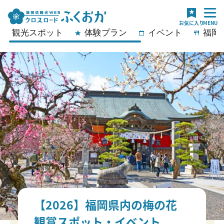
観光スポット
体験プラン
イベント
福岡
【2026】福岡県内の梅の花
観賞スポット・イベント