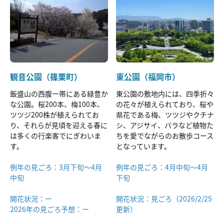
観音公園（篠栗町）
東公園（福岡市）
飯盛山の西腹一帯にある緑豊か
東公園の敷地内には、四季折々
な公園。桜200本、梅100本、
の花々が植えられており、桜や
ツツジ200株が植えられてお
県花である梅、ツツジやクチナ
り、それらが見頃を迎える春に
シ、アジサイ、バラなど植物た
は多くの行楽客でにぎわいま
ちを愛でながらのお散歩コース
す。
となっています。
例年の見ごろ：3月下旬～4月
例年の見ごろ：4月中旬～4月
中旬
下旬
開花状況：ー
開花状況：見ごろ（2026/2/25
2026年の見ごろ予想：ー
更新）