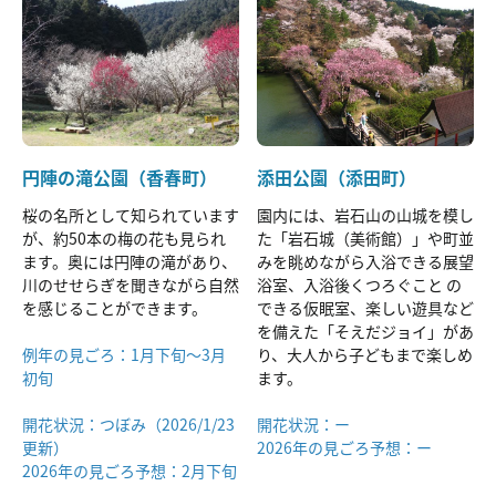
円陣の滝公園（香春町）
添田公園（添田町）
桜の名所として知られています
園内には、岩石山の山城を模し
が、約50本の梅の花も見られ
た「岩石城（美術館）」や町並
ます。奥には円陣の滝があり、
みを眺めながら入浴できる展望
川のせせらぎを聞きながら⾃然
浴室、入浴後くつろぐこと の
を感じることができます。
できる仮眠室、楽しい遊具など
を備えた「そえだジョイ」があ
例年の見ごろ：1月下旬～3月
り、大人から子どもまで楽しめ
初旬
ます。
開花状況：つぼみ（2026/1/23
開花状況：ー
更新）
2026年の見ごろ予想：ー
2026年の見ごろ予想：2月下旬