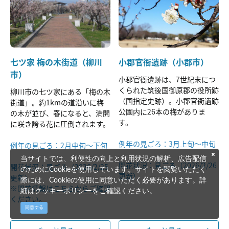
七ツ家 梅の木街道（柳川
小郡官衙遺跡（小郡市）
市）
小郡官衙遺跡は、7世紀末につ
くられた筑後国御原郡の役所跡
柳川市の七ツ家にある「梅の木
（国指定史跡）。小郡官衙遺跡
街道」。約1kmの道沿いに梅
公園内に26本の梅がありま
の木が並び、春になると、満開
す。
に咲き誇る花に圧倒されます。
例年の見ごろ：3月上旬～中旬
例年の見ごろ：2月中旬～下旬
当サイトでは、利便性の向上と利用状況の解析、広告配信
開花状況：見ごろ（2026/2/26
開花状況：見ごろ（2026/2/25
のためにCookieを使用しています。サイトを閲覧いただく
更新）
更新）
際には、Cookieの使用に同意いただく必要があります。詳
※開花情報は
こちら
からご確認
細は
クッキーポリシー
をご確認ください。
ください。
同意する