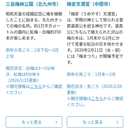
三岳梅林公園（北九州市）
梅安天満宮（中間市）
昭和天皇の成婚記念に梅を植樹
「梅安（うめやす）天満宮」
したことに始まる、北九州きっ
は、学問の神として知られる菅
ての梅の名所。約1万平方メー
原道真公を祀る神社です。道真
トルの園内に紅梅・白梅約350
公にちなんで植えられた沢山の
本が楽しめます。
梅の木は、1月末から2月にか
けて見事な紅白の花を咲かせま
例年の見ごろ：1月下旬～3月
す。2026年2月11日（水・祝）
上旬
には「梅まつり」が開催予定で
す。
開花状況：白梅は3～5分咲
き、紅梅は8分咲き
例年の見ごろ：1月末〜2月
（2026/2/25更新）
※開花情報は
こちら
からご確認
開花状況：見ごろ（2026/2/26
ください
更新）
※開花情報は
こちら
からご確認
ください。
もっと見る
もっと見る