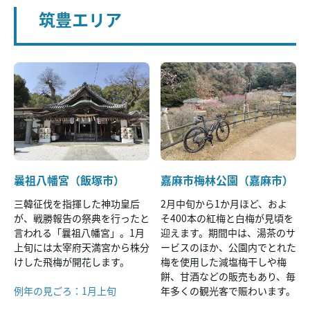
筑豊エリア
曩祖八幡宮（飯塚市）
嘉麻市梅林公園（嘉麻市）
三韓征伐を指揮した神功皇后
2月中旬から1か月ほど、およ
が、戦勝報告の祭典を行ったと
そ400本の紅梅と白梅が見頃を
言われる「曩祖八幡宮」。1月
迎えます。期間中は、湯茶のサ
上旬には太宰府天満宮から株分
ービスのほか、公園内でとれた
けした飛梅が開花します。
梅を使用した減塩梅干しや梅
餅、甘酒などの販売もあり、毎
例年の見ごろ：1月上旬
年多くの観光客で賑わいます。