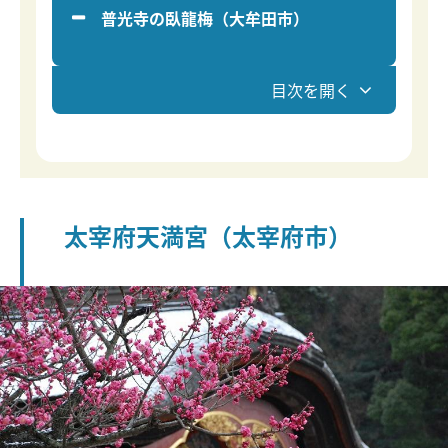
普光寺の臥龍梅（大牟田市）
目次を開く
太宰府天満宮（太宰府市）