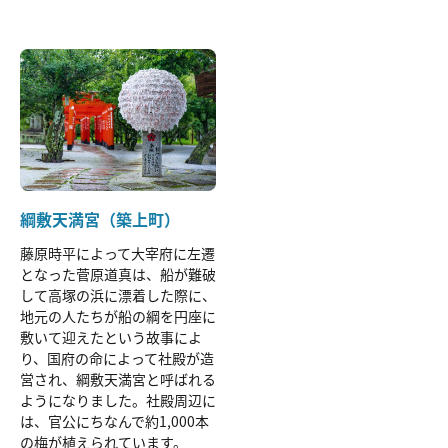
綱敷天満宮（築上町）
藤原時平によって大宰府に左遷
となった菅原道真は、船が難破
して高塚の浜に漂着した際に、
地元の人たちが船の綱を円座に
敷いて迎えたという故事によ
り、国府の命によって社殿が造
営され、綱敷天満宮と呼ばれる
ようになりました。社殿周辺に
は、官公にちなんで約1,000本
の梅が植えられています。