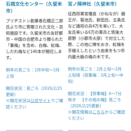
石橋文化センター（久留米
宮ノ陣神社（久留米市）
市）
征西将軍宮懐良（かねなが）親
王が、菊池氏、新田氏、五条氏
ブリヂストン創業者石橋正二郎
など諸将の兵4万を率いて、大
氏より市に寄贈された文化・芸
友氏率いる6万の軍兵と筑後大
術施設です。久留米市の友好都
原野（小郡市大原）で対立した
市・中国の合肥市より贈られた
際、この地に陣をおき、紅梅を
「春梅」を含め、白梅、紅梅、
手植えしたという由来をもつ市
しだれ梅など140本が開花しま
内最大級の梅の木です。
す。
例年の見ごろ：2月上旬～3月
例年の見ごろ：2月中旬～3月
上旬頃（将軍梅：3月上旬～中
上旬
旬）
開花状況：見ごろ（2026/2/25
開花状況：【将軍梅】6～7分
更新）
咲き 【その他の梅】見ごろ
※開花状況は
公式サイト
でご確
（2026/2/25更新）
認ください
※開花情報は
こちら
からご確認
ください