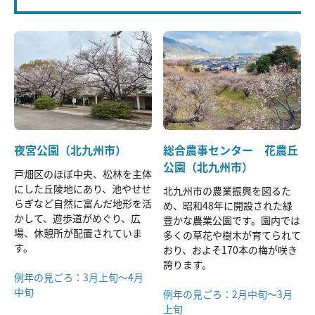
夜宮公園（北九州市）
総合農事センター 花農丘
公園（北九州市）
戸畑区のほぼ中央、松林を主体
にした丘陵地にあり、池やせせ
北九州市の農業振興を図るた
らぎなど自然に富んだ地形を活
め、昭和48年に開設された緑
かして、遊歩道がめぐり、広
豊かな農業公園です。園内では
場、休憩所が配置されていま
多くの草花や樹木が育てられて
す。
おり、およそ170本の梅が咲き
誇ります。
例年の見ごろ：3月上旬～4月
中旬
例年の見ごろ：2月中旬～3月
上旬