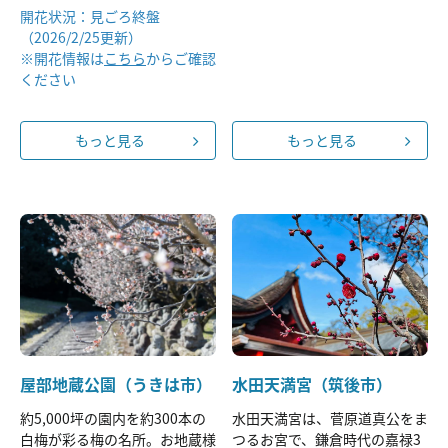
開花状況：見ごろ終盤
（2026/2/25更新）
※開花情報は
こちら
からご確認
ください
もっと見る
もっと見る
屋部地蔵公園（うきは市）
水田天満宮（筑後市）
約5,000坪の園内を約300本の
水田天満宮は、菅原道真公をま
白梅が彩る梅の名所。お地蔵様
つるお宮で、鎌倉時代の嘉禄3