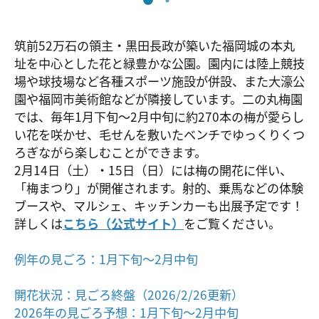
筑前52万石の領主・黒田長政が築いた福岡城の本丸
址を中心とした花と緑豊かな公園。園内には陸上競技
場や球技場など各種スポーツ施設が併設、また大濠公
園や福岡市美術館などが隣接しています。二の丸梅園
では、毎年1月下旬～2月中旬に約270本の梅が愛らし
い花を咲かせ、毛せんを敷いたベンチでゆっくりくつ
ろぎながら楽しむことができます。
2月14日（土）・15日（日）には梅の開花に伴い、
「梅まつり」が開催されます。射的、乗馬などの体験
ブースや、マルシェ、キッチンカーも出展予定です！
詳しくは
こちら（公式サイト）
をご覧ください。
例年の見ごろ：1月下旬〜2月中旬
開花状況：見ごろ終盤（2026/2/26更新）
2026年の見ごろ予想：1月下旬～2月中旬