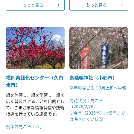
もっと見る
もっと見る
福岡県緑化センター（久留
素戔嗚神社（小郡市）
米市）
例年の見ごろ：3月上旬～中旬
緑を体感し、緑を学習し、緑を
開花状況：見ごろ
広く普及させることを目的とし
（2026/2/26)
て、さまざまな情報発信や技術
※今年（2026年）は満開まで
指導を行っている施設です。
は咲きにくい状況
例年の見ごろ：2月