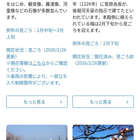
をはじめ、観音像、羅漢像、河
年（1226年）に菅原為長が、
童像などの石像が多数並んでい
後堀河天皇の指示で建てたとい
ます。
われています。本殿側に植えら
れている梅は2月下旬から見ご
例年の見ごろ：2月中旬～3月
ろを迎えます。
上旬
例年の見ごろ：2月下旬
開花状況：見ごろ（2026/2/26
更新）
開花状況：開花済み、見ごろ前
※開花情報は
こちら
からご確認
（2026/2/26更新）
ください。
※豪雨の影響により、一部立ち
入り制限箇所がございます。
もっと見る
もっと見る