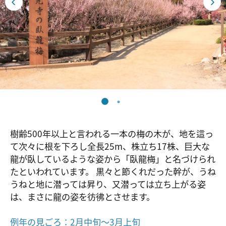
樹齢500年以上と言われる一本の梅の木が、地を這っ
て次々に根を下ろし全長25m、株立ち17株、巨大な
龍が臥しているような姿から「臥龍梅」と名づけられ
たといわれています。 黒々と節くれだった幹が、うね
うねと地に潜っては昇り、又潜っては立ち上がる姿
は、まさに龍の姿を彷彿とさせます。
例年の見ごろ：2月中旬～3月上旬