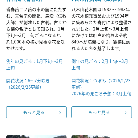
香春岳⼆ノ岳の東の麓にたたず
八木山花木園は1982～1983年
む、天台宗の開祖、最澄（伝教
の花木植栽事業および1994年
⼤師）が創建した古刹。古くか
に集められた寄付により整備さ
ら梅の名所として知られ、1月
れました。2月上旬～3月上旬
下旬～3月上旬ごろになると、
にかけては紅白の梅およそ約
約1,000本の梅が見事な花を咲
840本が満開になり、観梅に訪
かせます。
れる人たちを魅了します。
例年の見ごろ：1月下旬〜3月
例年の見ごろ：2月上旬〜3月
上旬
上旬
開花状況：6～7分咲き
開花状況：つぼみ（2026/1/23
（2026/2/26更新）
更新）
2026年の見ごろ予想：3月上旬
もっと見る
もっと見る