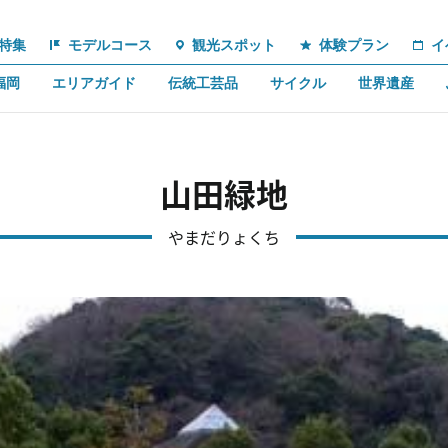
特集
モデルコース
観光スポット
体験プラン
イ
福岡
エリアガイド
伝統工芸品
サイクル
世界遺産
山田緑地
やまだりょくち