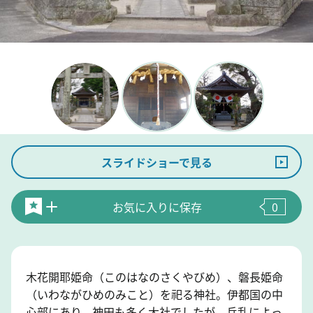
スライドショーで見る
お気に入りに保存
0
木花開耶姫命（このはなのさくやびめ）、磐長姫命
（いわながひめのみこと）を祀る神社。伊都国の中
心部にあり、神田も多く大社でしたが、兵乱によっ