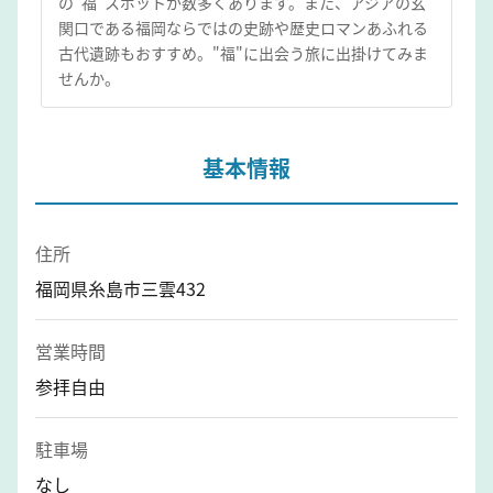
の"福"スポットが数多くあります。また、アジアの玄
関口である福岡ならではの史跡や歴史ロマンあふれる
古代遺跡もおすすめ。"福"に出会う旅に出掛けてみま
せんか。
基本情報
住所
福岡県糸島市三雲432
営業時間
参拝自由
駐車場
なし