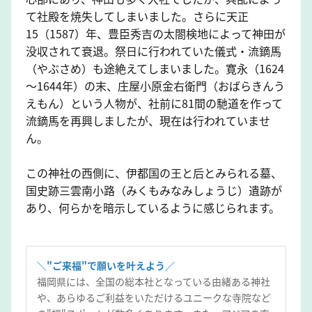
て社殿を焼失してしまいました。さらに天正
15（1587）年、豊臣秀吉の太閤検地によって神田が
没収されて衰退。祭日に行われていた儀式・流鏑馬
（やぶさめ）も途絶えてしまいました。寛永（1624
～1644年）の末、庄屋小原金右衛門（おばらきんう
えもん）という人物が、社前に81間の馳道を作って
流鏑馬を再興しましたが、現在は行われていませ
ん。
この神社の西側に、伊都国の王と后とみられる墓、
国史跡三雲南小路（みくもみなみしょうじ）遺跡が
あり、何らかを暗示しているように感じられます。
＼"ご来福"で願いを叶えよう／
福岡県には、全国の総本社となっている由緒ある神社
や、あらゆるご利益をいただけるユニークな寺院など