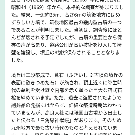
昭和44（1969）年から、本格的な調査が始まりまし
た。結果、一辺約25m、高さ6ｍの筑後地方にはめ
ずらしい方墳で、筑後地区最古の畿内型古墳の一つ
であることが判明しました。当初は、調査後にほと
んどが壊される予定でしたが、古墳の重要性から保
存の声が高まり、道路公団が高い技術を投入して擁
壁を建設し、墳丘の8割が保存されることとなりま
した。
墳丘は二段築成で、葺石（ふきいし ※古墳の墳丘の
表面に敷きつめた石）が施され、頂上近くに弥生時
代の墓制を受け継ぐ内部を赤く塗った巨大な箱式石
棺を納めています。ただ、過去に盗掘されたようで
副葬品の発掘には至らず、詳細な築造時期はわかっ
ていませんが、高良大社には祇園山古墳から出土し
たと伝わる「三角縁神獣鏡」があります。そのため
九州地方で最も古い時代のものと考えられていま
す。また、墳丘の周囲には、60基以上の埋葬施設が