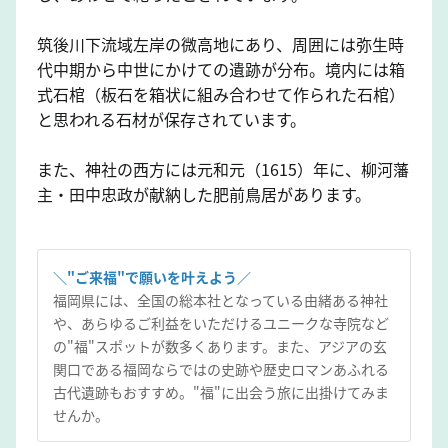
筑後川下流域左岸の微高地にあり、周囲には弥生時
代中期から中世にかけての遺跡が分布。境内には箱
式石棺（板石を箱状に組み合わせて作られた石棺）
と思われる石材が保存されています。
また、神社の西方には元和元（1615）年に、柳河藩
主・田中忠政が献納した肥前鳥居があります。
＼"ご来福"で願いを叶えよう／
福岡県には、全国の総本社となっている由緒ある神社
や、あらゆるご利益をいただけるユニークな寺院など
の"福"スポットが数多くあります。また、アジアの玄
関口である福岡ならではの史跡や歴史ロマンあふれる
古代遺跡もおすすめ。"福"に出会う旅に出掛けてみま
せんか。