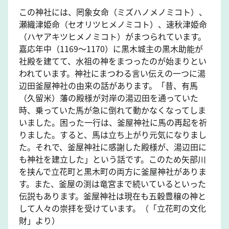
この神社には、罔象女命（ミズハノメノミコト）、
瀬織津姫命（セオリツヒメノミコト）、速秋津姫命
（ハヤアキツヒメノミコト）がまつられています。
嘉応年中（1169～1170）に黒木城主の黒木助能が
社殿を建てて、水祖の神をまつったのが始まりとい
われています。神社にまつわる言い伝えの一つに湯
辺田釜屋神社の由来の話があります。「昔、有馬
（久留米）藩の殿様が対岸の湯辺田を通っていた
時、乗っていた馬が急に倒れて動かなくなってしま
いました。困った一行は、釜屋神社に馬の再起を祈
りました。すると、馬は立ち上がり元気になりまし
た。それで、釜屋神社に感謝した殿様が、湯辺田に
も神社を建立した」という話です。このため矢部川
を挟んで立花町と黒木町の両方に釜屋神社がありま
す。また、釜屋の渕は竜宮まで続いているといった
伝説もあります。釜屋神社は現在も五穀豊穣の神と
して人々の崇拝を受けています。（「立花町の文化
財」より）