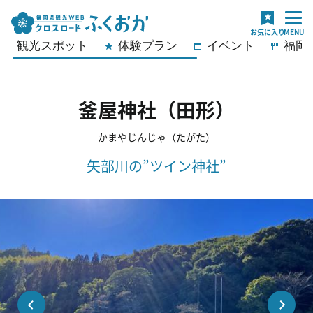
観光スポット
体験プラン
イベント
福岡
釜屋神社（田形）
かまやじんじゃ（たがた）
矢部川の”ツイン神社”