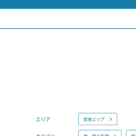
エリア
筑後エリア
食・郷土料理
特