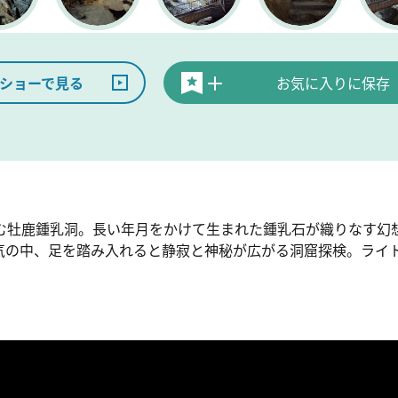
ショーで見る
お気に入りに保存
む牡鹿鍾乳洞。長い年月をかけて生まれた鍾乳石が織りなす幻
気の中、足を踏み入れると静寂と神秘が広がる洞窟探検。ライ
。