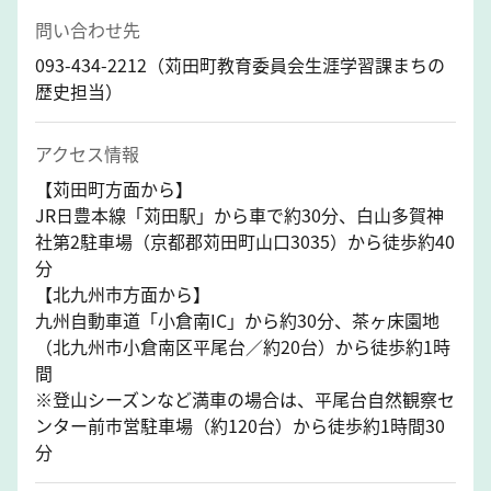
問い合わせ先
093-434-2212（苅田町教育委員会生涯学習課まちの
歴史担当）
アクセス情報
【苅田町方面から】
JR日豊本線「苅田駅」から車で約30分、白山多賀神
社第2駐車場（京都郡苅田町山口3035）から徒歩約40
分
【北九州市方面から】
九州自動車道「小倉南IC」から約30分、茶ヶ床園地
（北九州市小倉南区平尾台／約20台）から徒歩約1時
間
※登山シーズンなど満車の場合は、平尾台自然観察セ
ンター前市営駐車場（約120台）から徒歩約1時間30
分