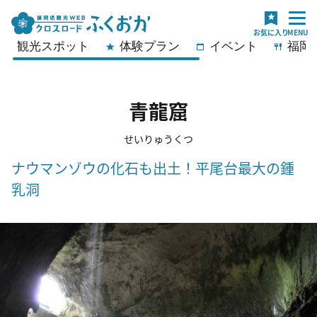
観光スポット
体験プラン
イベント
福岡
青龍窟
せいりゅうくつ
ナウマンゾウの化石も出土！平尾台最大の鍾
乳洞