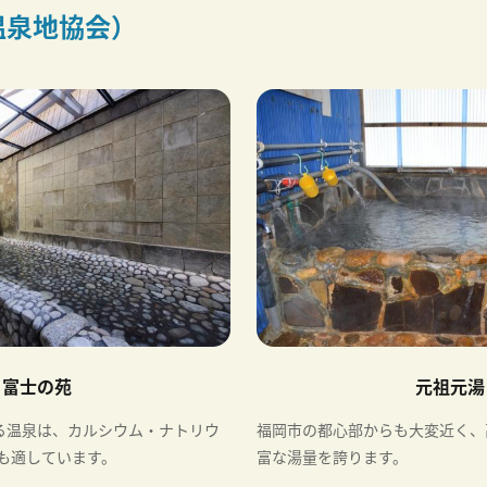
温泉地協会）
富士の苑
元祖元湯
出る温泉は、カルシウム・ナトリウ
福岡市の都心部からも大変近く、高
も適しています。
富な湯量を誇ります。