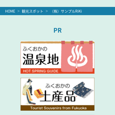
HOME
観光スポット
（株）サンプルRiKi
PR