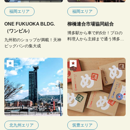
福岡エリア
福岡エリア
ONE FUKUOKA BLDG.
柳橋連合市場協同組合
（ワンビル）
博多駅から車で約5分！プロの
料理人から主婦まで通う博多の
九州初のショップが満載！天神
台所
ビッグバンの集大成
北九州エリア
筑豊エリア