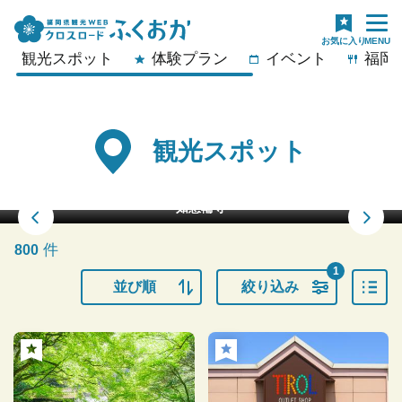
観光スポット
体験プラン
イベント
福岡
観光スポット
八木山の雲海
件
800
1
並び順
絞り込み