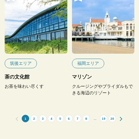
筑後エリア
福岡エリア
茶の文化館
マリゾン
お茶を味わい尽くす
クルージングやブライダルもで
きる海辺のリゾート
1
2
3
4
5
6
7
8
...
19
20