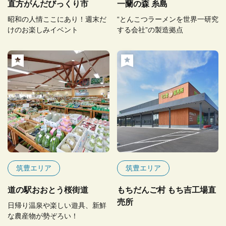
直方がんだびっくり市
一蘭の森 糸島
昭和の人情ここにあり！週末だ
“とんこつラーメンを世界一研究
けのお楽しみイベント
する会社”の製造拠点
筑豊エリア
筑豊エリア
道の駅おおとう桜街道
もちだんご村 もち吉工場直
売所
日帰り温泉や楽しい遊具、新鮮
な農産物が勢ぞろい！