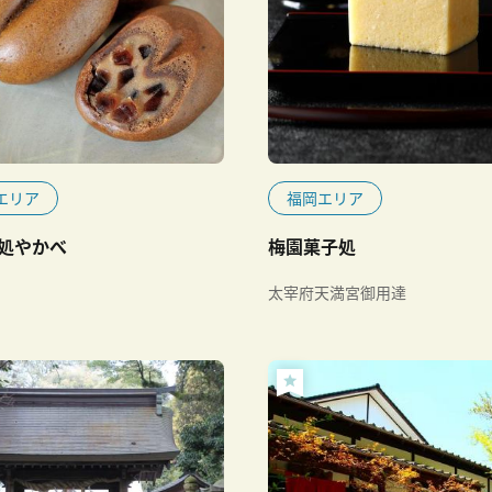
エリア
福岡エリア
処やかべ
梅園菓子処
太宰府天満宮御用達