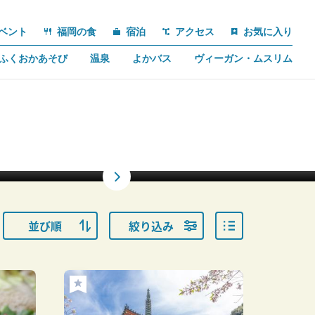
ベント
福岡の食
宿泊
アクセス
お気に入り
ふくおかあそび
温泉
よかバス
ヴィーガン・ムスリム
福ふくの里の「菜の花」
並び順
絞り込み