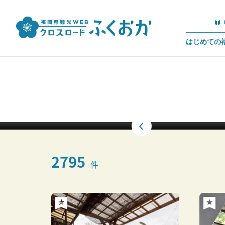
はじめての
桜井二見ヶ浦
2795
件