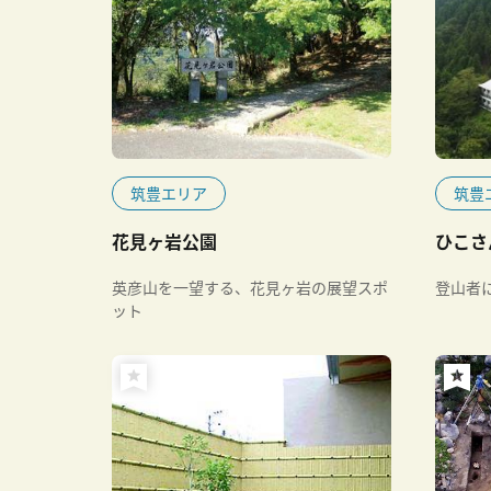
筑豊エリア
筑豊
花見ヶ岩公園
ひこさ
英彦山を一望する、花見ヶ岩の展望スポ
登山者
ット