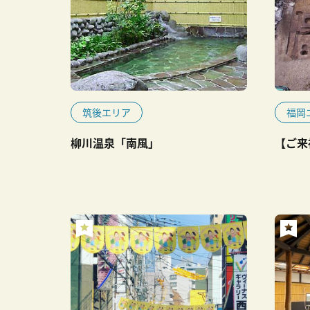
筑後エリア
福岡
柳川温泉「南風」
【ご来