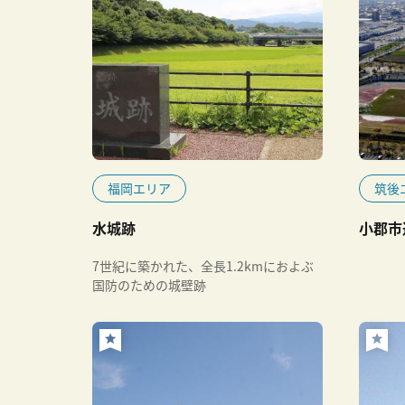
福岡エリア
筑後
水城跡
小郡市
7世紀に築かれた、全長1.2kmにおよぶ
国防のための城壁跡