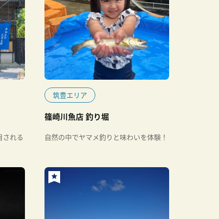
筑豊エリア
篠崎川魚店 釣り堀
目される
自然の中でヤマメ釣りと味わいを体験！