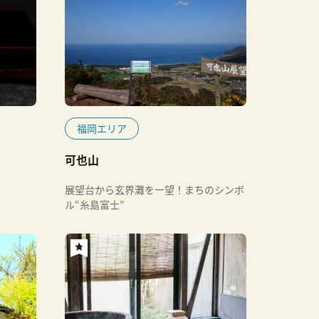
福岡エリア
可也山
展望台から玄界灘を一望！まちのシンボ
ル“糸島富士”