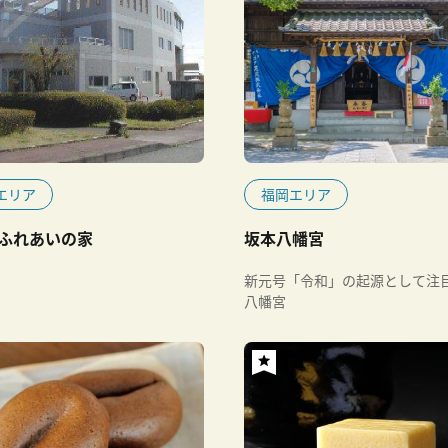
エリア
福岡エリア
ふれあいの家
坂本八幡宮
新元号「令和」の起源として注
八幡宮