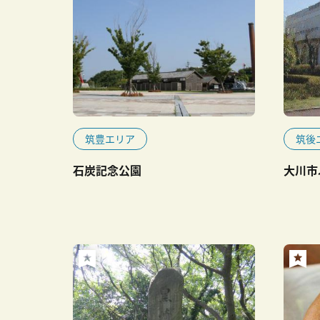
筑豊エリア
筑後
石炭記念公園
大川市