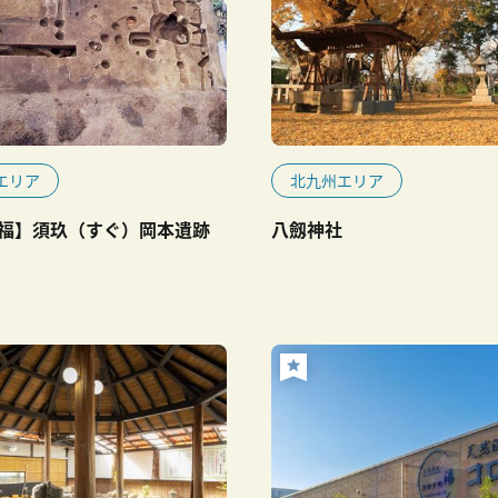
エリア
北九州エリア
福】須玖（すぐ）岡本遺跡
八劔神社