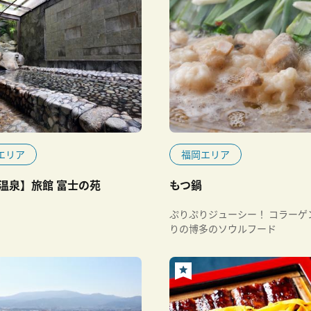
エリア
福岡エリア
温泉】旅館 富士の苑
もつ鍋
ぷりぷりジューシー！ コラーゲ
りの博多のソウルフード