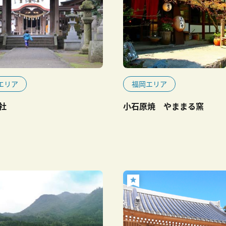
エリア
福岡エリア
社
小石原焼 やままる窯