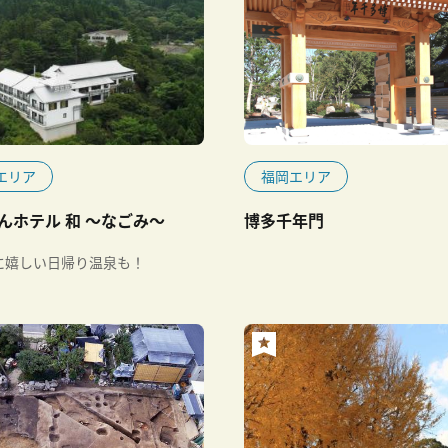
エリア
福岡エリア
んホテル 和 ～なごみ～
博多千年門
に嬉しい日帰り温泉も！