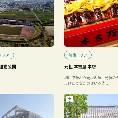
エリア
筑後エリア
運動公園
元祖 本吉屋 本店
柳川で味わう元祖の味！秘伝の
上げたうなぎのせいろ蒸し