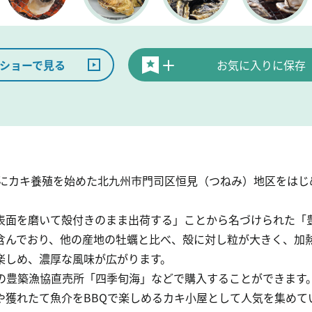
ショーで見る
お気に入りに保存
前後にカキ養殖を始めた北九州市門司区恒見（つねみ）地区をは
表面を磨いて殻付きのまま出荷する」ことから名づけられた「
含んでおり、他の産地の牡蠣と比べ、殻に対し粒が大きく、加
楽しめ、濃厚な風味が広がります。
Fの豊築漁協直売所「四季旬海」などで購入することができます
や獲れたて魚介をBBQで楽しめるカキ小屋として人気を集めて