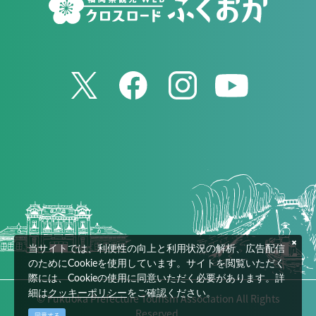
当サイトでは、利便性の向上と利用状況の解析、広告配信
のためにCookieを使用しています。サイトを閲覧いただく
際には、Cookieの使用に同意いただく必要があります。詳
細は
クッキーポリシー
をご確認ください。
© Fukuoka Prefecture Tourism Association All Rights
Reserved.
同意する