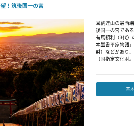
一望！筑後国一の宮
耳納連山の最西端
後国一の宮である
有馬頼利（3代）
本墨書平家物語
財）などがあり、
（国指定文化財。
基