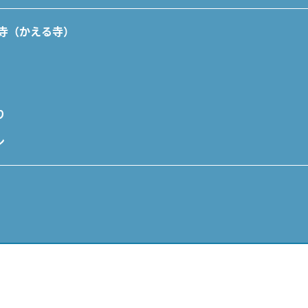
輪寺（かえる寺）
り
ン