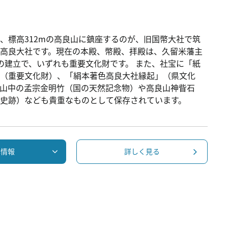
、標高312mの高良山に鎮座するのが、旧国幣大社で筑
高良大社です。現在の本殿、幣殿、拝殿は、久留米藩主
の建立で、いずれも重要文化財です。 また、社宝に「紙
」（重要文化財）、「絹本著色高良大社縁起」（県文化
山中の孟宗金明竹（国の天然記念物）や高良山神眥石
史跡）なども貴重なものとして保存されています。
本情報
詳しく見る