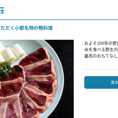
荘
いただく小郡名物の鴨料理
およそ100年の
米を食べる野生の
最高のおもてなし
基