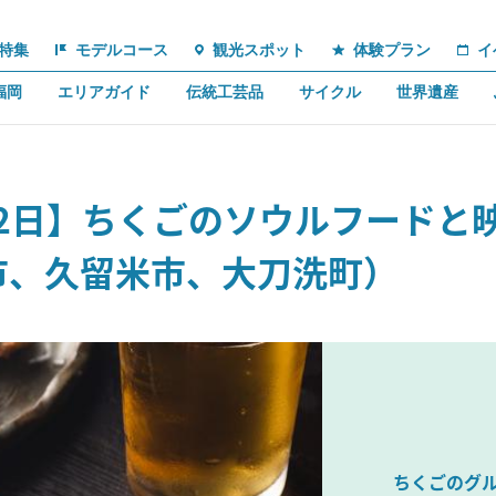
特集
モデルコース
観光スポット
体験プラン
イ
福岡
エリアガイド
伝統工芸品
サイクル
世界遺産
泊2日】ちくごのソウルフードと
市、久留米市、大刀洗町）
ちくごのグ