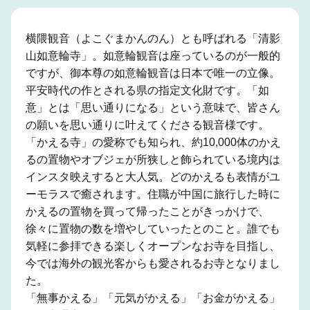
横隈観音（よこぐまかんのん）とも呼ばれる「清影
山如意輪寺」。如意輪観音は座っているのが一般的
ですが、御本尊の如意輪観音は日本で唯一の立像。
平安時代の作とされる県の指定文化財です。「如
意」とは「思い通りになる」という意味で、皆さん
の願いを思い通りに叶えてくださる観音様です。
「かえる寺」の愛称でも知られ、約10,000体のかえ
るの置物やオブジェが所狭しと飾られている境内は
インスタ映えすると大人気。どのかえるも表情がユ
ーモラスで癒されます。住職が中国に旅行した時に
かえるの置物を買って帰ったことがきっかけで、
徐々に置物の数を増やしていったとのこと。誰でも
気軽に参拝できる楽しくオープンなお寺を目指し、
今では海外の観光客からも愛されるお寺となりまし
た。
「無事かえる」「元気がかえる」「お金がかえる」