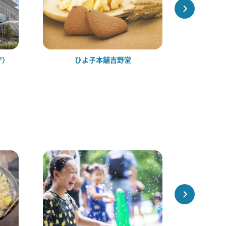
ザ）
ひよ子本舗吉野堂
JR博多シ