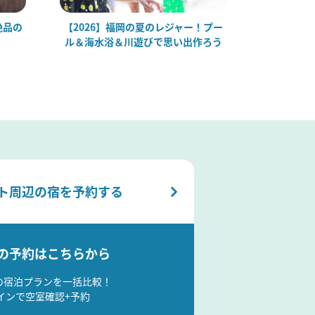
絶品の
【2026】福岡の夏のレジャー！プー
【2026
ル＆海水浴＆川遊びで思い出作ろう
ト周辺の宿を予約する
の予約はこちらから
の宿泊プランを一括比較！
インで空室確認+予約