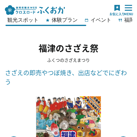
観光スポット
体験プラン
イベント
福岡
福津のさざえ祭
ふくつのさざえまつり
さざえの即売やつぼ焼き、出店などでにぎわ
う