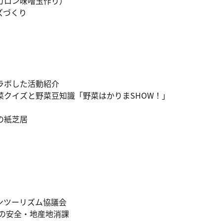
カロン味噌玉作り）
ズづくり
ラボした活動紹介
菜クイズと野菜豆知識「野菜はかりまSHOW！」
の紙芝居
ンツーリズム協議会
食の安全・地産地消課