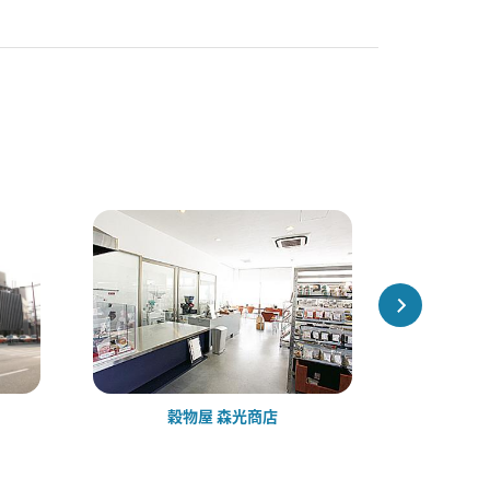
穀物屋 森光商店
ぎょ