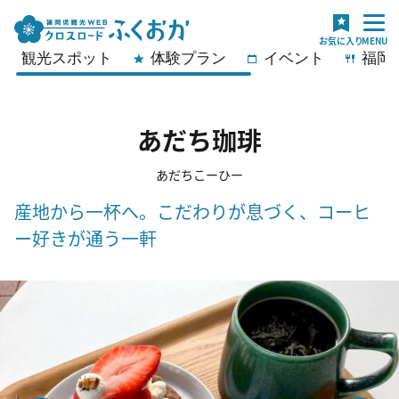
観光スポット
体験プラン
イベント
福岡
あだち珈琲
あだちこーひー
産地から一杯へ。こだわりが息づく、コーヒ
ー好きが通う一軒