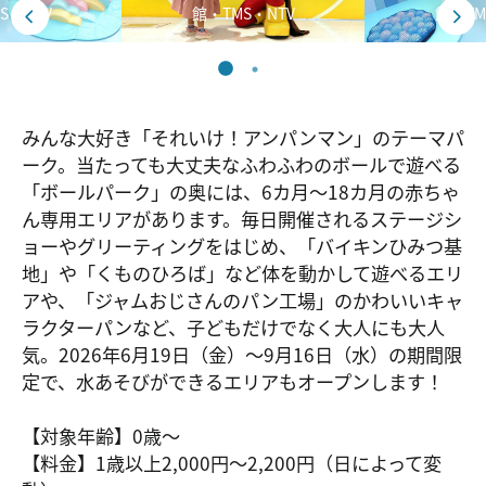
S・NTV
館・TMS・NTV
館・TM
みんな大好き「それいけ！アンパンマン」のテーマパ
ーク。当たっても大丈夫なふわふわのボールで遊べる
「ボールパーク」の奥には、6カ月～18カ月の赤ちゃ
ん専用エリアがあります。毎日開催されるステージシ
ョーやグリーティングをはじめ、「バイキンひみつ基
地」や「くものひろば」など体を動かして遊べるエリ
アや、「ジャムおじさんのパン工場」のかわいいキャ
ラクターパンなど、子どもだけでなく大人にも大人
気。2026年6月19日（金）～9月16日（水）の期間限
定で、水あそびができるエリアもオープンします！
【対象年齢】0歳～
【料金】1歳以上2,000円～2,200円（日によって変