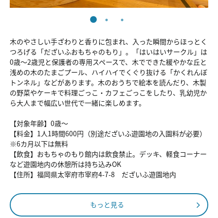
木のやさしい手ざわりと香りに包まれ、入った瞬間からほっとく
つろげる「だざいふおもちゃのもり」。「はいはいサークル」は
0歳～2歳児と保護者の専用スペースで、木でできた緩やかな丘と
浅めの木のたまごプール、ハイハイでくぐり抜ける「かくれんぼ
トンネル」などがあります。木のおうちで絵本を読んだり、木製
の野菜やケーキで料理ごっこ・カフェごっこをしたり、乳幼児か
ら大人まで幅広い世代で一緒に楽しめます。
【対象年齢】0歳～
【料金】1人1時間600円（別途だざいふ遊園地の入園料が必要）
※6カ月以下は無料
【飲食】おもちゃのもり館内は飲食禁止。デッキ、軽食コーナー
など遊園地内の休憩所は持ち込みOK
【住所】福岡県太宰府市宰府4-7-8 だざいふ遊園地内
もっと見る