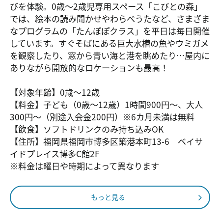
びを体験。0歳〜2歳児専用スペース「こびとの森」
では、絵本の読み聞かせやわらべうたなど、さまざま
なプログラムの「たんぽぽクラス」を平日は毎日開催
しています。すぐそばにある巨大水槽の魚やウミガメ
を観察したり、窓から青い海と港を眺めたり…屋内に
ありながら開放的なロケーションも最高！
【対象年齢】0歳～12歳
【料金】子ども（0歳～12歳）1時間900円～、大人
300円～（別途入会金200円）※6カ月未満は無料
【飲食】ソフトドリンクのみ持ち込みOK
【住所】福岡県福岡市博多区築港本町13-6 ベイサ
イドプレイス博多C館2F
※料金は曜日や時期によって異なります
もっと見る