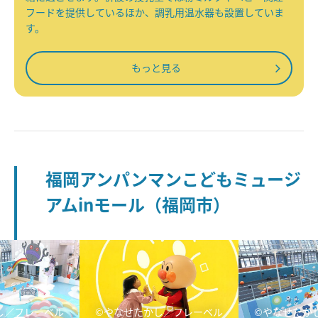
フードを提供しているほか、調乳用温水器も設置していま
す。
もっと見る
福岡アンパンマンこどもミュージ
アムinモール（福岡市）
し／フレーベル
©やなせたかし／フレーベル
©やなせたか