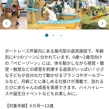
ンスゾーン
エントランスゾーン
ベビー
ボートレース芦屋内にある屋内型の遊具施設で、年齢
別に4つのゾーンに分かれています。0歳～2歳児向け
の「ベビーゾーン」には、体を動かしながら視覚・聴
覚・触覚などの感覚を刺激する遊具がいっぱい！小さ
な子どもが自分の力で動かせるブランコやボールプー
ルなど、月齢ごとに楽しめる仕掛けが満載で、訪れる
たびに赤ちゃんの成長を実感できます。ハイハイレー
スや誕生日イベントなどもお楽しみに。
【対象年齢】6カ月～12歳