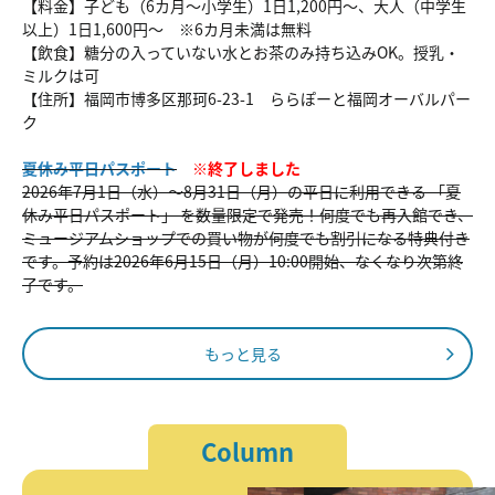
【料金】子ども（6カ月～小学生）1日1,200円～、大人（中学生
以上）1日1,600円～ ※6カ月未満は無料
【飲食】糖分の入っていない水とお茶のみ持ち込みOK。授乳・
ミルクは可
【住所】福岡市博多区那珂6-23-1 ららぽーと福岡オーバルパー
ク
夏休み平日パスポート
※終了しました
2026年7月1日（水）〜8月31日（月）の平日に利用できる 「夏
休み平日パスポート」 を数量限定で発売！何度でも再入館でき、
ミュージアムショップでの買い物が何度でも割引になる特典付き
です。予約は2026年6月15日（月）10:00開始、なくなり次第終
了です。
もっと見る
Column