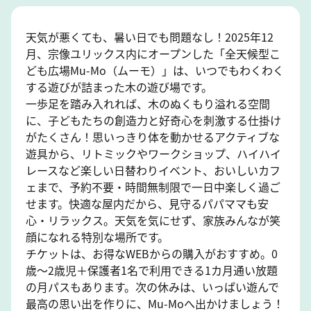
天気が悪くても、暑い日でも問題なし！2025年12
月、宗像ユリックス内にオープンした「全天候型こ
ども広場Mu-Mo（ムーモ）」は、いつでもわくわく
する遊びが詰まった木の遊び場です。
一歩足を踏み入れれば、木のぬくもり溢れる空間
に、子どもたちの創造力と好奇心を刺激する仕掛け
がたくさん！思いっきり体を動かせるアクティブな
遊具から、リトミックやワークショップ、ハイハイ
レースなど楽しい日替わりイベント、おいしいカフ
ェまで、予約不要・時間無制限で一日中楽しく過ご
せます。快適な屋内だから、見守るパパママも安
心・リラックス。天気を気にせず、家族みんなが笑
顔になれる特別な場所です。
チケットは、お得なWEBからの購入がおすすめ。0
歳～2歳児＋保護者1名で利用できる1カ月通い放題
の月パスもあります。次の休みは、いっぱい遊んで
最高の思い出を作りに、Mu-Moへ出かけましょう！