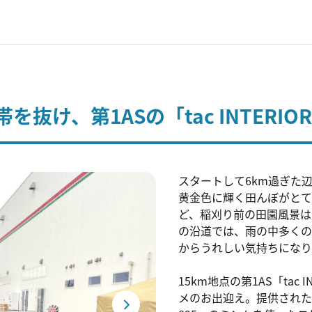
抜け、第1ASの「tac INTERIO
スタートして6km過ぎた
黄金色に輝く田んぼがとて
ど、稲刈り前の田園風景は
の沿道では、雨の中多くの
からうれしい気持ちになり
15km地点の第1AS「ta
メのお出迎え。提供された