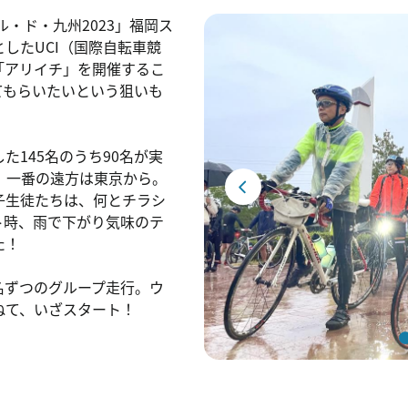
・ド・九州2023」福岡ス
したUCI（国際自転車競
「アリイチ」を開催するこ
てもらいたいという狙いも
145名のうち90名が実
、一番の遠方は東京から。
子生徒たちは、何とチラシ
ト時、雨で下がり気味のテ
た！
名ずつのグループ走行。ウ
ねて、いざスタート！