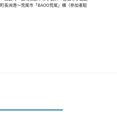
町長洲港～荒尾市「BAOO荒尾」横（参加者駐