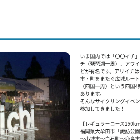
いま国内では「〇〇イチ」
チ（琵琶湖一周）、アワイ
どが有名です。アリイチは
市・町をまたぐ広域ルート
（四国一周）という四国4
あります。
そんなサイクリングイベン
参加してきました！
【レギュラーコース150k
福岡県大牟田市「諏訪公園
～小城市～白石町～鹿島市