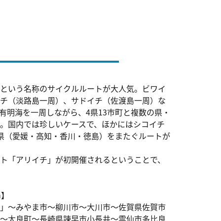
という名称のサイクルルートが大人気。ビワイ
チ（淡路島一周）、サドイチ（佐渡島一周）な
有明海を一周しながら、4県13市町と複数の県・
。国内では珍しいケースで、ほかにはシコイチ
県（愛媛・高知・香川・徳島）をまたぐルートが
ト「アリイチ」が初開催されるということで、
m】
」～みやま市～柳川市～大川市～佐賀県佐賀市
～太良町～長崎県諫早市小長井～雲仙市多比良