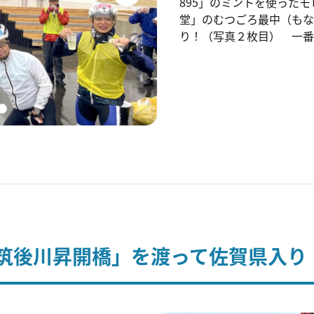
895」のミントを使った
堂」のむつごろ最中（もな
り！（写真２枚目） 一番
筑後川昇開橋」を渡って佐賀県入り