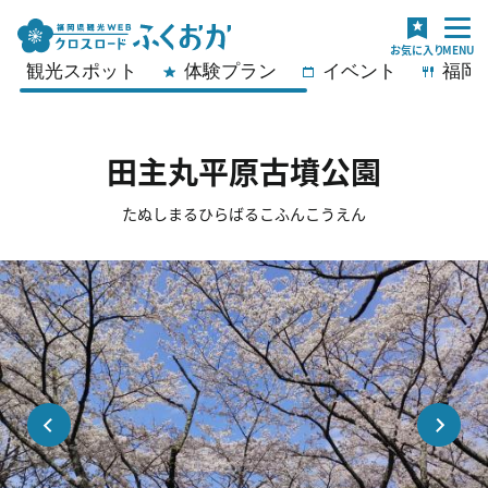
観光スポット
体験プラン
イベント
福岡
田主丸平原古墳公園
たぬしまるひらばるこふんこうえん