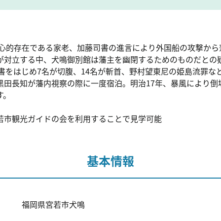
の中心的存在である家老、加藤司書の進言により外国船の攻撃か
が対立する中、犬鳴御別館は藩主を幽閉するためのものだとの
司書をはじめ7名が切腹、14名が斬首、野村望東尼の姫島流罪
黒田長知が藩内視察の際に一度宿泊。明治17年、暴風により倒
す。
若市観光ガイドの会を利用することで見学可能
基本情報
福岡県宮若市犬鳴