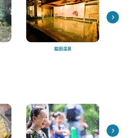
脇田温泉
脇田温泉ル
（旧：ホ