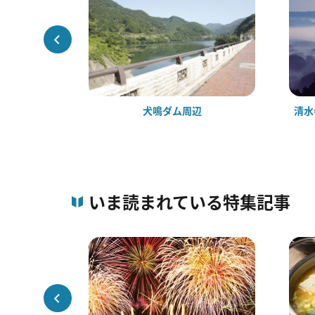
源境
犬鳴ダム周辺
清水
いま読まれている特集記事