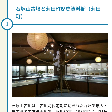
石塚山古墳と苅田町歴史資料館（苅田
町）
石塚山古墳は、古墳時代前期に造られた九州で最大・
最古級の前方後円墳で、昭和60年（1985年）1月31日