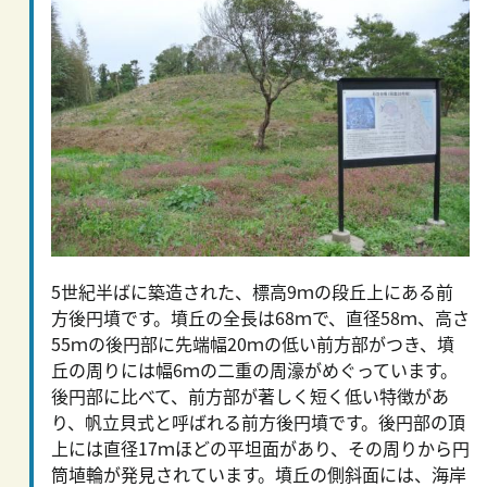
5世紀半ばに築造された、標高9ｍの段丘上にある前
方後円墳です。墳丘の全長は68ｍで、直径58ｍ、高さ
55ｍの後円部に先端幅20ｍの低い前方部がつき、墳
丘の周りには幅6ｍの二重の周濠がめぐっています。
後円部に比べて、前方部が著しく短く低い特徴があ
り、帆立貝式と呼ばれる前方後円墳です。後円部の頂
上には直径17ｍほどの平坦面があり、その周りから円
筒埴輪が発見されています。墳丘の側斜面には、海岸