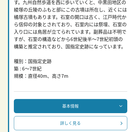
す。九州自然歩道を西に歩いていくと、中黒田地区の
綾塚の丘陵のふもと部にこの古墳は所在し、近くには
橘塚古墳もあります。石室の開口は古く、江戸時代か
ら信仰の対象とされており、石室内には祭壇、石室の
入り口には鳥居が立てられています。副葬品は不明で
すが、石室の構造などから6世紀後半～7世紀初頭の
構築と推定されており、国指定史跡になっています。
種別：国指定史跡
築 : 6～7世紀
規模：直径40m、高さ7m
基本情報
詳しく見る