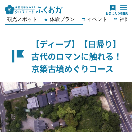
観光スポット
体験プラン
イベント
福岡
【ディープ】【日帰り】
古代のロマンに触れる！
京築古墳めぐりコース