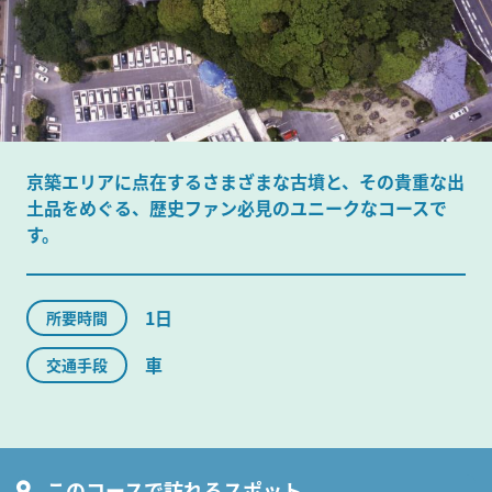
京築エリアに点在するさまざまな古墳と、その貴重な出
土品をめぐる、歴史ファン必見のユニークなコースで
す。
1日
所要時間
車
交通手段
このコースで訪れるスポット