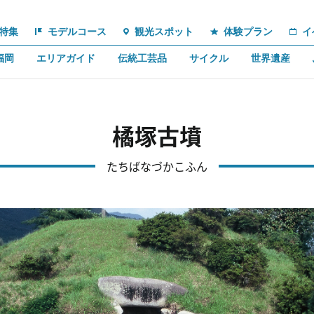
特集
モデルコース
観光スポット
体験プラン
イ
福岡
エリアガイド
伝統工芸品
サイクル
世界遺産
橘塚古墳
たちばなづかこふん