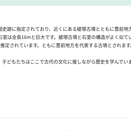
国史跡に指定されており、近くにある綾塚古墳とともに豊前地
、石室は全長16mと巨大です。綾塚古墳と石室の構造がよく似
と推定されています。ともに豊前地方を代表する古墳とされます
、子どもたちはここで古代の文化に接しながら歴史を学んでい