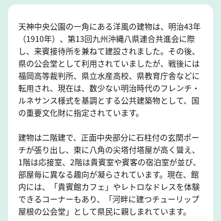
天神中央公園の一角にある洋風の建物は、明治43年
（1910年）、第13回九州沖縄八県連合共進会に際
し、来賓接待所を兼ねて建設されました。その後、
県の公会堂として利用されていましたが、戦後には
福岡高等裁判所、県立水産高校、県教育庁舎などに
転用され、現在は、数少ない明治時代のフレンチ・
ルネサンス様式を基調とする公共建築物として、国
の重要文化財に指定されています。
建物は二階建で、正面中央部分に石柱付の玄関ポー
チが張り出し、東に八角の尖塔付塔屋が高く聳え、
1階は応接室、2階は貴賓室や賓客の宿泊室が並び、
部屋毎に異なる趣向が凝らされています。現在、館
内には、「貴賓館カフェ」やレトロなドレスを体験
できるコーナーもあり、「河畔に建つチューリップ
屋根の公会堂」として県民に親しまれています。